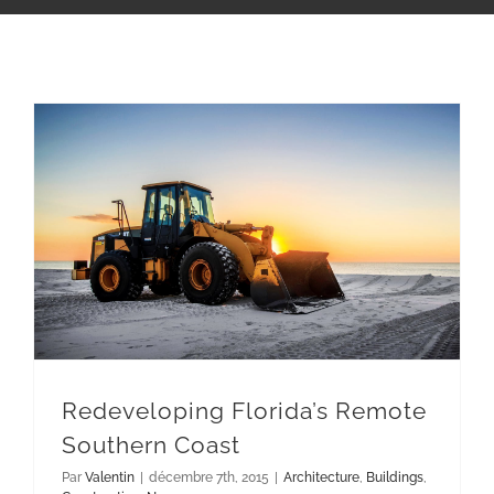
CONTACT
Redeveloping Florida’s Remote Southern Coast
Redeveloping Florida’s Remote
Southern Coast
Par
Valentin
|
décembre 7th, 2015
|
Architecture
,
Buildings
,