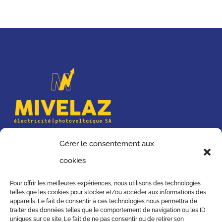
Route d’Oron 17a, 1041 Poliez-Pittet
Gérer le consentement aux
Tél. : +41 21 881 33 70
cookies
info@mivelazelectricite.ch
Impressum
Pour offrir les meilleures expériences, nous utilisons des technologies
telles que les cookies pour stocker et/ou accéder aux informations des
Protection des données
appareils. Le fait de consentir à ces technologies nous permettra de
traiter des données telles que le comportement de navigation ou les ID
Lundi au Vendredi 7h00-12h00 et 13h00-17h00
uniques sur ce site. Le fait de ne pas consentir ou de retirer son